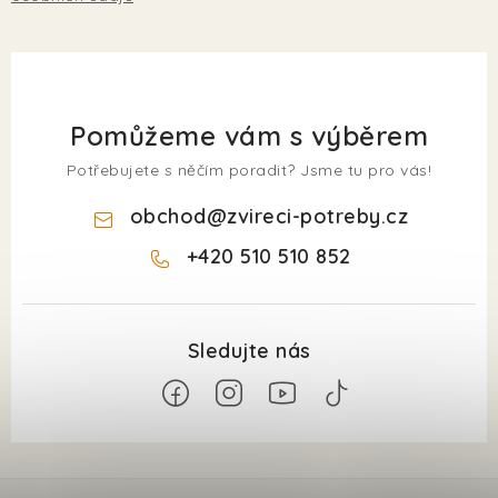
Pomůžeme vám s výběrem
Potřebujete s něčím poradit? Jsme tu pro vás!
obchod
@
zvireci-potreby.cz
+420 510 510 852
Z
á