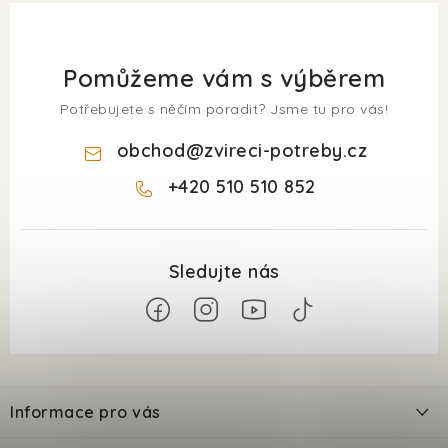
Pomůžeme vám s výběrem
Potřebujete s něčím poradit? Jsme tu pro vás!
obchod
@
zvireci-potreby.cz
+420 510 510 852
Z
á
Informace pro vás
p