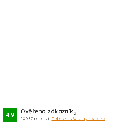
EKO FRIENDLY
POJIŠTĚNÍ MAZLÍČKŮ
ZNAČKY
Kontakty
Doprava
Prodejna
Věrnostní slevy
O nás
Moje objednávka
Obchodní podmínky
Magazín
Výdejní místo Pohořelice
FAQ - Často kladené dotazy
Volná místa
Plemena psů
Plemena koček
Ověřeno zákazníky
4.9
10087
recenzí.
Zobrazit všechny recenze