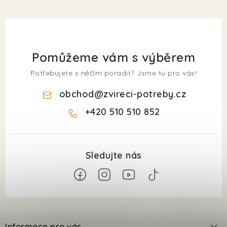
Pomůžeme vám s výběrem
Potřebujete s něčím poradit? Jsme tu pro vás!
obchod
@
zvireci-potreby.cz
+420 510 510 852
Z
á
Informace pro vás