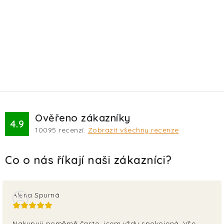
Ověřeno zákazníky
4.9
10095
recenzí.
Zobrazit všechny recenze
Alena Spurná
Nakupuji poměrně často, jsem vždy spokojená. Vše