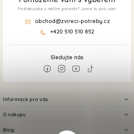
Potřebujete s něčím poradit? Jsme tu pro vás!
obchod
@
zvireci-potreby.cz
+420 510 510 852
Z
á
Informace pro vás
p
a
Kontakty
O nákupu
t
Doprava
í
Odložené platby PlatímPak
Blog
Prodejna