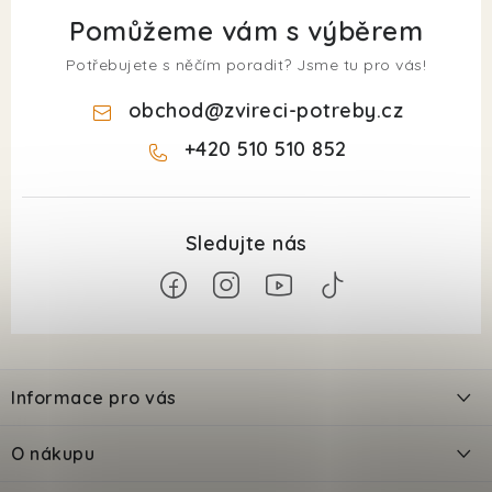
Pomůžeme vám s výběrem
Potřebujete s něčím poradit? Jsme tu pro vás!
obchod
@
zvireci-potreby.cz
+420 510 510 852
Z
á
Informace pro vás
p
a
Kontakty
O nákupu
t
Doprava