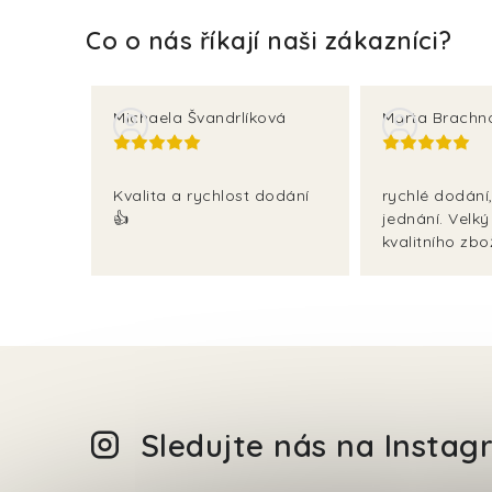
Michaela Švandrlíková
Marta Brachn
Kvalita a rychlost dodání
rychlé dodání,
👍
jednání. Velký
kvalitního zbož
Sledujte nás na Insta