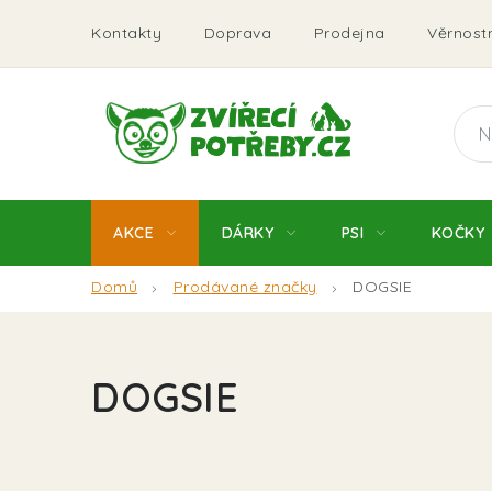
Přejít
Kontakty
Doprava
Prodejna
Věrnostn
na
obsah
AKCE
DÁRKY
PSI
KOČKY
Domů
Prodávané značky
DOGSIE
DOGSIE