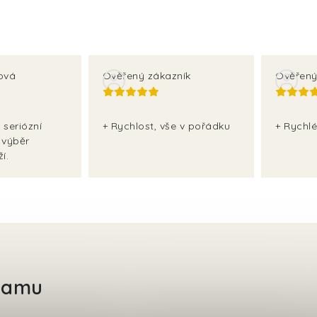
ová
Ověřený zákazník
Ověřený
 seriózní
+ Rychlost, vše v pořádku
+ Rychlé
 výběr
í.
gramu