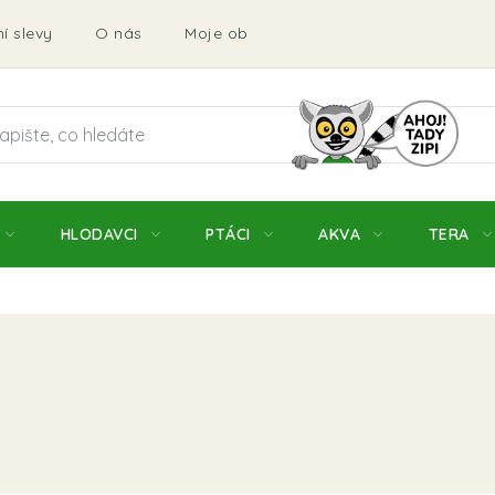
í slevy
O nás
Moje objednávka
Obchodní podmí
HLODAVCI
PTÁCI
AKVA
TERA