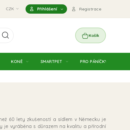
nky
CZK
Magazín
Výdejní místo Pohořelice
FAQ - Čas
Přihlášení
Registrace
NÁKUPNÍ
KOŠÍK
KONĚ
SMARTPET
PRO PÁNÍČKY
JE
 než 60 lety zkušeností a sídlem v Německu je
y je vyráběna s důrazem na kvalitu a přírodní