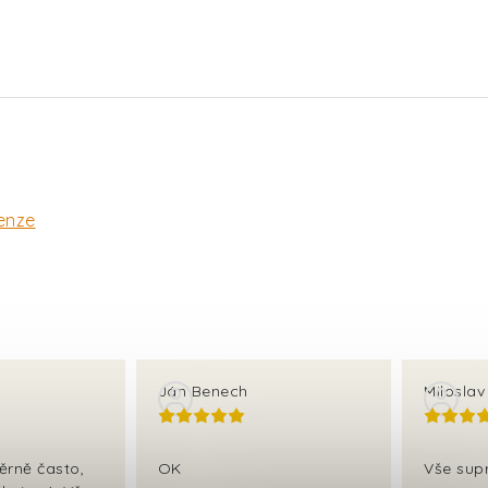
enze
Ján Benech
Milosla
ěrně často,
OK
Vše sup