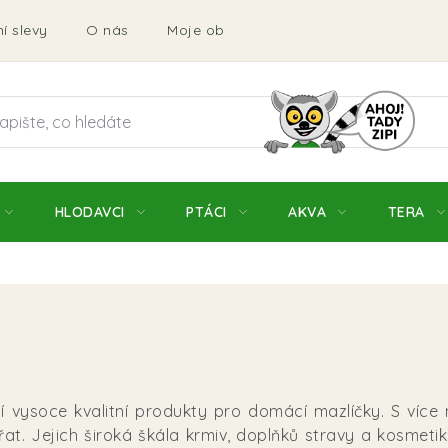
í slevy
O nás
Moje objednávka
Obchodní podmí
HLODAVCI
PTÁCI
AKVA
TERA
í vysoce kvalitní produkty pro domácí mazlíčky. S více
. Jejich široká škála krmiv, doplňků stravy a kosmetik