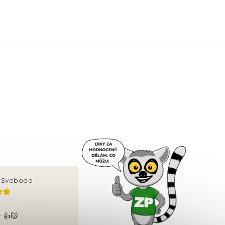
v Svoboda
r 👍🐱