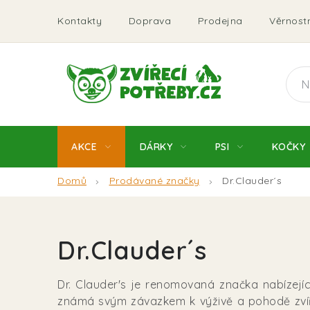
Přejít
Kontakty
Doprava
Prodejna
Věrnostn
na
obsah
AKCE
DÁRKY
PSI
KOČKY
Domů
Prodávané značky
Dr.Clauder´s
Dr.Clauder´s
Dr. Clauder's je renomovaná značka nabízejíc
známá svým závazkem k výživě a pohodě zvířat