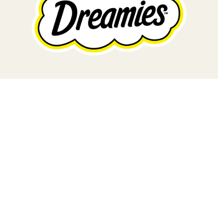
TERA
KONĚ
SMARTPET
PRO PÁNÍČKY
JEZÍRKA
ZNÁTE Z TV
SEZÓNNÍ BESTSELLERY
NOVINKY
OBLÍBENÉ ZNAČKY