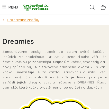
Přejít
Hleda
na
obsah
Prodávané značky
AKCE
DÁRKY
Dreamies
PSI
Zanecháváme otisky tlapek po celém světě kočičích
lahůdek. Ve společnosti DREAMIES jsme dlouho věřili, že
KOČKY
život s kočkou je zábavnější. Majitelům koček jsme tedy dali
nový způsob hry. Nic takového sdíleného okamžiku s vaší
HLODAVCI
kočkou neexistuje. A za každou zábavnou a milou věc,
kterou udělají, si zaslouží odměnu. To je důvod, proč jsme
setřásli jejich diety a vyvolali zábavu s DREAMIES. Řada
PTÁCI
pamlsků, které kočky prostě nemohou udržet na tlapkách.
AKVA