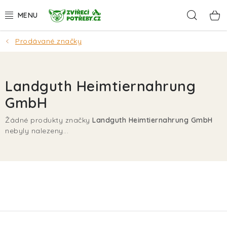
Přejít
Hleda
na
obsah
Prodávané značky
AKCE
DÁRKY
Landguth Heimtiernahrung
PSI
GmbH
Žádné produkty značky
Landguth Heimtiernahrung GmbH
KOČKY
nebyly nalezeny...
HLODAVCI
PTÁCI
AKVA