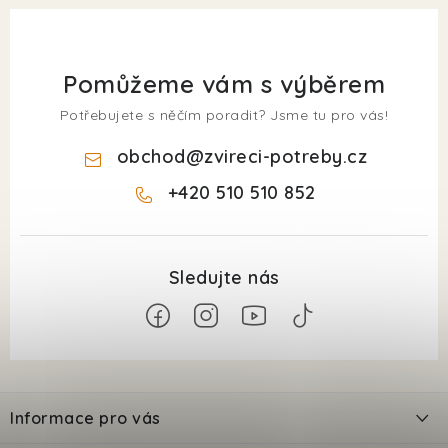
Pomůžeme vám s výběrem
Potřebujete s něčím poradit? Jsme tu pro vás!
obchod
@
zvireci-potreby.cz
+420 510 510 852
Z
á
Informace pro vás
p