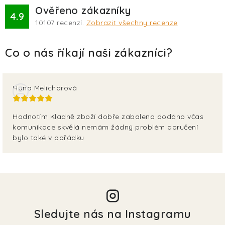
TERA
Ověřeno zákazníky
4.9
10107
recenzí.
Zobrazit všechny recenze
KONĚ
SMARTPET
PRO PÁNÍČKY
Hana Melicharová
JEZÍRKA
Hodnotím Kladně zboží dobře zabaleno dodáno včas
komunikace skvělá nemám žádný problém doručení
ZNÁTE Z TV
bylo také v pořádku
SEZÓNNÍ BESTSELLERY
NOVINKY
OBLÍBENÉ ZNAČKY
Sledujte nás na Instagramu