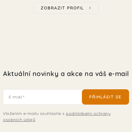
EKO FRIENDLY
ZOBRAZIT PROFIL
POJIŠTĚNÍ MAZLÍČKŮ
ZNAČKY
Kontakty
Doprava
Prodejna
Věrnostní slevy
O nás
Moje objednávka
Obchodní podmínky
Magazín
Výdejní místo Pohořelice
Aktuální novinky a akce na váš e-mail
FAQ - Často kladené dotazy
Volná místa
Plemena psů
Plemena koček
E-mail
PŘIHLÁSIT SE
Vložením e-mailu souhlasíte s
podmínkami ochrany
osobních údajů