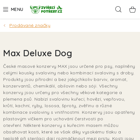
Přejít
Hleda
na
obsah
Prodávané značky
AKCE
DÁRKY
Max Deluxe Dog
PSI
České masové konzervy MAX jsou určené pro psy, naplněny
celými kousky svaloviny nebo kombinací svaloviny s droby.
KOČKY
Produkty jsou přírodní a bez jakýchkoliv barviv, aromat,
konzervantů, chemikálií, obilovin nebo sóji. Všechny
HLODAVCI
konzervy jsou určeny pro všechny věkové kategorie a
plemena psů. Nabízí svalovinu kuřecí, hovězí, vepřovou,
krůtí, kachní, ryby, lososa, šproty, zvěřinu a různé
PTÁCI
kombinace svaloviny s vnitřnostmi. Konzervy jsou opatřeny
plastovým víčkem pro uchování čerstvosti po
AKVA
otevření. Některé konzervy s kuřecím masem můžou
obsahovat kosti, které se však díky vysokému tlaku a
teplotě při sterilaci dají rozmáčknout mezi prsty. Kosti jsou