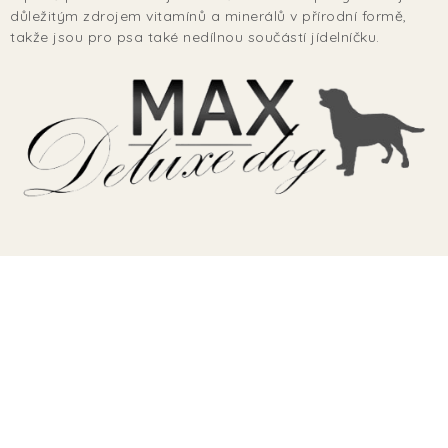
TERA
důležitým zdrojem vitamínů a minerálů v přírodní formě,
takže jsou pro psa také nedílnou součástí jídelníčku.
KONĚ
SMARTPET
PRO PÁNÍČKY
JEZÍRKA
ZNÁTE Z TV
SEZÓNNÍ BESTSELLERY
NOVINKY
OBLÍBENÉ ZNAČKY