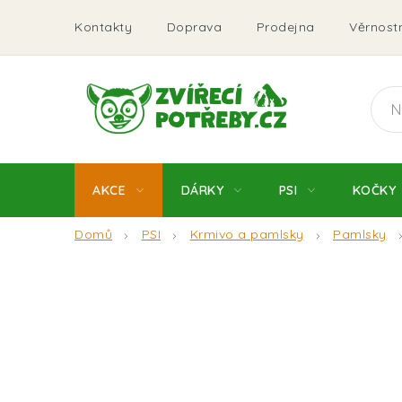
Přejít
Kontakty
Doprava
Prodejna
Věrnostn
na
obsah
AKCE
DÁRKY
PSI
KOČKY
Domů
PSI
Krmivo a pamlsky
Pamlsky