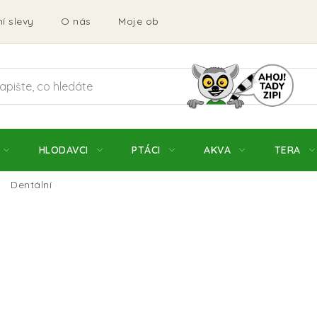
í slevy
O nás
Moje objednávka
Obchodní podmí
HLODAVCI
PTÁCI
AKVA
TERA
Dentální