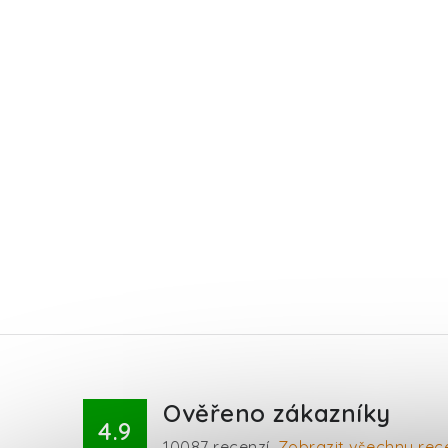
Ověřeno zákazníky
4.9
10087
recenzí.
Zobrazit všechny rec