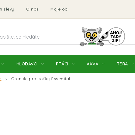
í slevy
O nás
Moje objednávka
Obchodní podmí
HLODAVCI
PTÁCI
AKVA
TERA
e
Granule pro kočky Essential