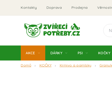
Přejít
Kontakty
Doprava
Prodejna
Věrnostn
na
obsah
AKCE
DÁRKY
PSI
KOČKY
Domů
KOČKY
Krmivo a pamlsky
Granul