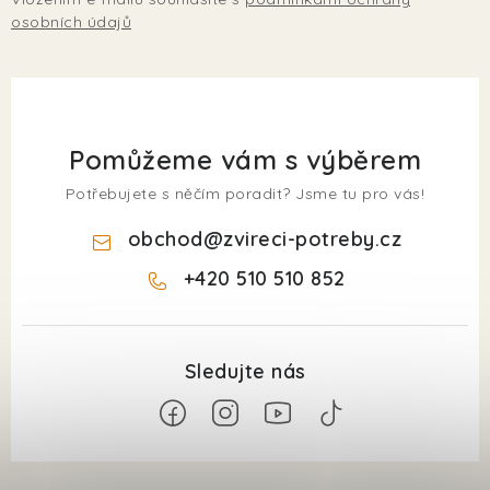
osobních údajů
Pomůžeme vám s výběrem
Potřebujete s něčím poradit? Jsme tu pro vás!
obchod
@
zvireci-potreby.cz
+420 510 510 852
Z