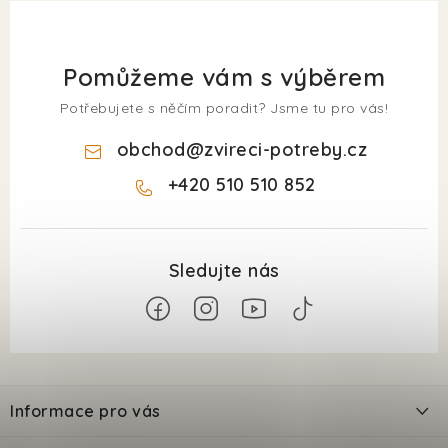
Pomůžeme vám s výběrem
Potřebujete s něčím poradit? Jsme tu pro vás!
obchod
@
zvireci-potreby.cz
+420 510 510 852
Z
á
Informace pro vás
p