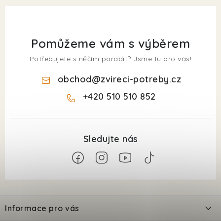
Pomůžeme vám s výběrem
Potřebujete s něčím poradit? Jsme tu pro vás!
obchod
@
zvireci-potreby.cz
+420 510 510 852
Z
á
Informace pro vás
p