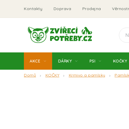
Přejít
Kontakty
Doprava
Prodejna
Věrnostn
na
obsah
AKCE
DÁRKY
PSI
KOČKY
Domů
KOČKY
Krmivo a pamlsky
Pamls