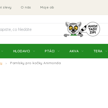
í slevy
O nás
Moje objednávka
Obchodní podmí
HLODAVCI
PTÁCI
AKVA
TERA
ky
Pamlsky pro kočky Animonda