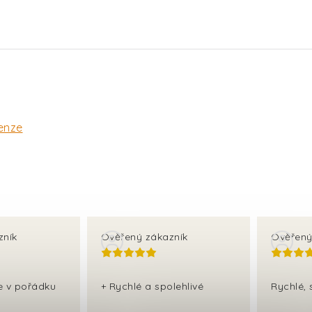
enze
zník
Ověřený zákazník
Ověřený
še v pořádku
+ Rychlé a spolehlivé
Rychlé, 