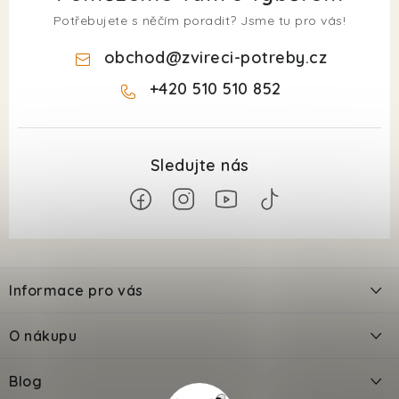
Potřebujete s něčím poradit? Jsme tu pro vás!
obchod
@
zvireci-potreby.cz
+420 510 510 852
Z
á
Informace pro vás
p
a
Kontakty
O nákupu
t
Doprava
í
Odložené platby PlatímPak
Blog
Prodejna