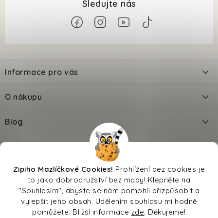
Z
á
Informace pro vás
p
a
Kontakty
O nákupu
t
Doprava
í
Odložené platby PlatímPak
Blog
Prodejna
Jak zadat slevový kód?
Jak krmit psa při průjmu a dostat ho do kondice?
Facebook
Věrnostní slevy
Reklamace
O nás
Výbava pro kotě - Checklist
Zipi®
Oblíbené značky
Kalkulačka krmiva
Zipiho Mazlíčkové Cookies!
Prohlížení bez cookies je
Přechod na nové krmivo
Převodník věku
Kalkulačka březosti
to jako dobrodružství bez mapy! Klepněte na
Moje objednávka
Sleva na pojištění
Hodnocení
Magazín
Affiliate
Vrácení zboží
Výbava pro štěně - Checklist
"Souhlasím", abyste se nám pomohli přizpůsobit a
vylepšit jeho obsah. Udělením souhlasu mi hodně
Obchodní podmínky
pomůžete. Bližší informace
zde
. Děkujeme!
Ochrana osobních údajů
Jedovaté potraviny pro psy a kočky