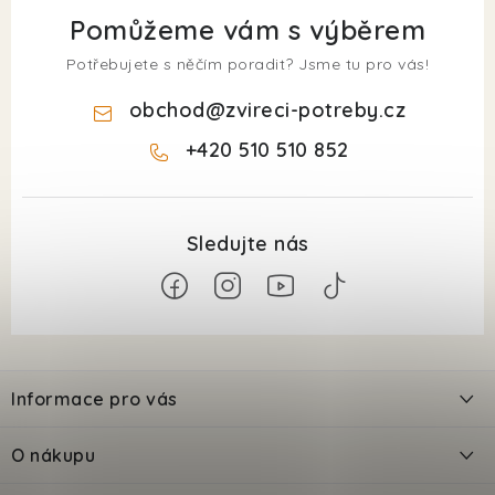
Pomůžeme vám s výběrem
Potřebujete s něčím poradit? Jsme tu pro vás!
obchod
@
zvireci-potreby.cz
+420 510 510 852
Z
á
Informace pro vás
p
a
Kontakty
O nákupu
t
Doprava