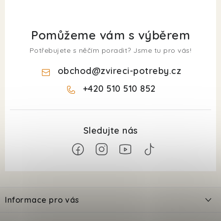
Pomůžeme vám s výběrem
Potřebujete s něčím poradit? Jsme tu pro vás!
obchod
@
zvireci-potreby.cz
+420 510 510 852
Z
á
Informace pro vás
p
a
Kontakty