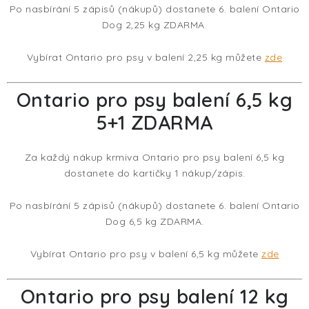
Po nasbírání 5 zápisů (nákupů) dostanete 6. balení Ontario
EKO FRIENDLY
Dog 2,25 kg ZDARMA.
POJIŠTĚNÍ MAZLÍČKŮ
Vybírat Ontario pro psy v balení 2,25 kg můžete
zde
ZNAČKY
Ontario pro psy balení 6,5 kg
5+1 ZDARMA
Kontakty
Doprava
Prodejna
Věrnostní slevy
O nás
Moje objednávka
Obchodní podmínky
Za každý nákup krmiva Ontario pro psy balení 6,5 kg
Magazín
Výdejní místo Pohořelice
dostanete do kartičky 1 nákup/zápis.
FAQ - Často kladené dotazy
Volná místa
Po nasbírání 5 zápisů (nákupů) dostanete 6. balení Ontario
Plemena psů
Plemena koček
Dog 6,5 kg ZDARMA.
Vybírat Ontario pro psy v balení 6,5 kg můžete
zde
Ontario pro psy balení 12 kg