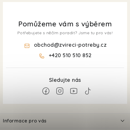
Pomůžeme vám s výběrem
Potřebujete s něčím poradit? Jsme tu pro vás!
obchod
@
zvireci-potreby.cz
+420 510 510 852
Z
á
Informace pro vás
p