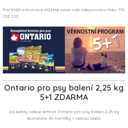
TERA
Pro bližší informace můžete volat naši zákaznickou linku 774
KONĚ
723 222
SMARTPET
PRO PÁNÍČKY
JEZÍRKA
ZNÁTE Z TV
Ontario pro psy balení 2,25 kg
SEZÓNNÍ BESTSELLERY
5+1 ZDARMA
NOVINKY
Za každý nákup krmiva Ontario pro psy balení 2,25 kg
dostanete do kartičky 1 nákup/zápis.
OBLÍBENÉ ZNAČKY