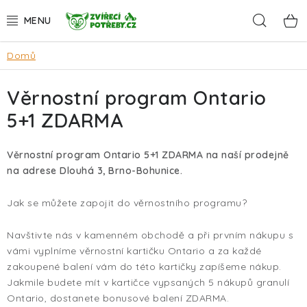
Přejít
Hleda
na
obsah
Domů
AKCE
Věrnostní program Ontario
DÁRKY
5+1 ZDARMA
PSI
Věrnostní program Ontario 5+1 ZDARMA na naší prodejně
KOČKY
na adrese Dlouhá 3, Brno-Bohunice.
HLODAVCI
Jak se můžete zapojit do věrnostního programu?
Navštivte nás v kamenném obchodě a při prvním nákupu s
PTÁCI
vámi vyplníme věrnostní kartičku Ontario a za každé
zakoupené balení vám do této kartičky zapíšeme nákup.
AKVA
Jakmile budete mít v kartičce vypsaných 5 nákupů granulí
Ontario, dostanete bonusové balení ZDARMA.