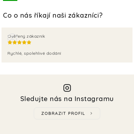
TERA
KONĚ
SMARTPET
Ověřený zákazník
PRO PÁNÍČKY
Rychlé, spolehlivé dodání
JEZÍRKA
ZNÁTE Z TV
SEZÓNNÍ BESTSELLERY
Sledujte nás na Instagramu
NOVINKY
ZOBRAZIT PROFIL
OBLÍBENÉ ZNAČKY