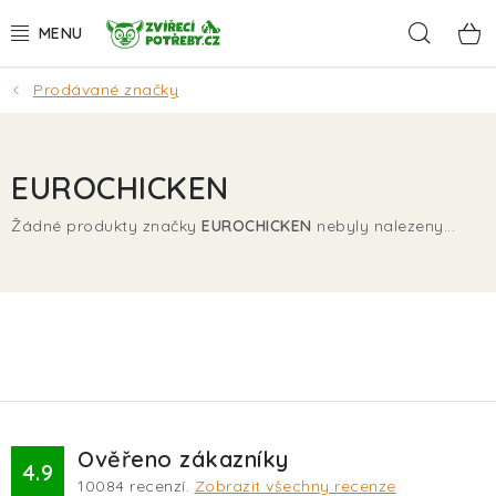
Přejít
Hleda
na
obsah
Prodávané značky
AKCE
DÁRKY
EUROCHICKEN
PSI
Žádné produkty značky
EUROCHICKEN
nebyly nalezeny...
KOČKY
HLODAVCI
PTÁCI
AKVA
Ověřeno zákazníky
4.9
10084
recenzí.
Zobrazit všechny recenze