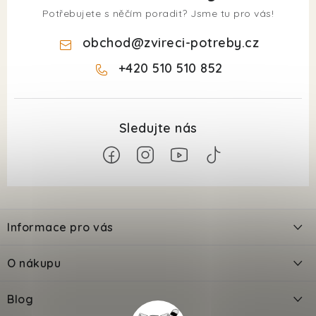
Potřebujete s něčím poradit? Jsme tu pro vás!
obchod
@
zvireci-potreby.cz
+420 510 510 852
Z
á
Informace pro vás
p
a
Kontakty
O nákupu
t
Doprava
í
Odložené platby PlatímPak
Blog
Prodejna