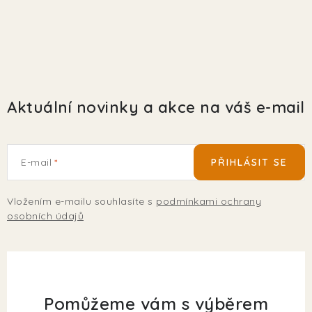
EKO FRIENDLY
POJIŠTĚNÍ MAZLÍČKŮ
ZNAČKY
Aktuální novinky a akce na váš e-mail
Kontakty
Doprava
Prodejna
Věrnostní slevy
O nás
Moje objednávka
Obchodní podmínky
E-mail
PŘIHLÁSIT SE
Magazín
Výdejní místo Pohořelice
FAQ - Často kladené dotazy
Volná místa
Vložením e-mailu souhlasíte s
podmínkami ochrany
Plemena psů
Plemena koček
osobních údajů
Pomůžeme vám s výběrem