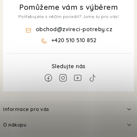
Pomůžeme vám s výběrem
Potřebujete s něčím poradit? Jsme tu pro vás!
obchod
@
zvireci-potreby.cz
+420 510 510 852
Z
á
Informace pro vás
p
a
Kontakty
O nákupu
t
Doprava
Odložené platby PlatímPak