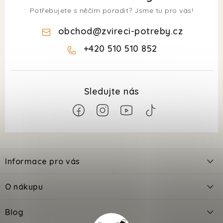
Potřebujete s něčím poradit? Jsme tu pro vás!
obchod
@
zvireci-potreby.cz
+420 510 510 852
Z
á
Informace pro vás
p
a
Kontakty
O nákupu
t
Doprava
í
Odložené platby PlatímPak
Blog
Prodejna