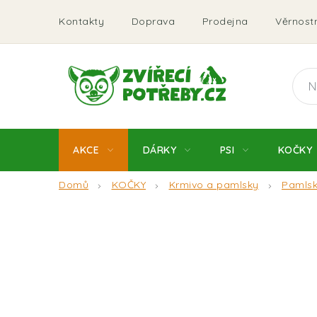
Přejít
Kontakty
Doprava
Prodejna
Věrnostn
na
obsah
AKCE
DÁRKY
PSI
KOČKY
Domů
KOČKY
Krmivo a pamlsky
Pamls