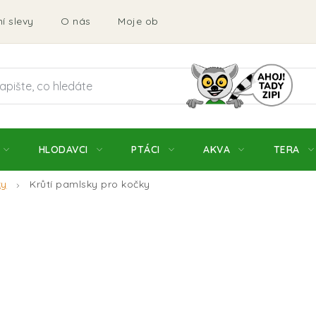
í slevy
O nás
Moje objednávka
Obchodní podmí
HLODAVCI
PTÁCI
AKVA
TERA
ky
Krůtí pamlsky pro kočky