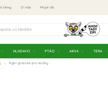
í slevy
O nás
Moje objednávka
Obchodní podmí
HLODAVCI
PTÁCI
AKVA
TERA
e
Rybí granule pro kočky