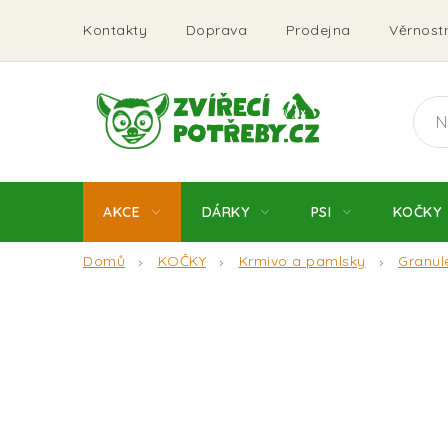
Přejít
Kontakty
Doprava
Prodejna
Věrnostn
na
obsah
AKCE
DÁRKY
PSI
KOČKY
Domů
KOČKY
Krmivo a pamlsky
Granul