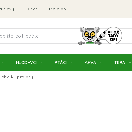
í slevy
O nás
Moje objednávka
Obchodní podmí
HLODAVCI
PTÁCI
AKVA
TERA
 obojky pro psy