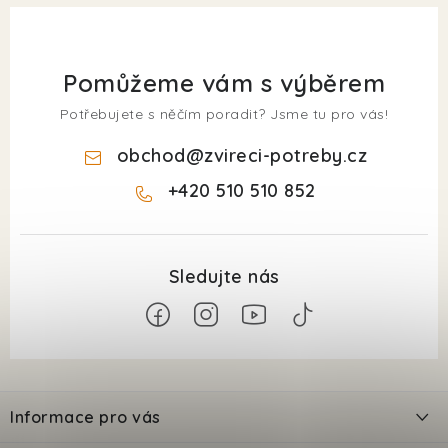
Pomůžeme vám s výběrem
Potřebujete s něčím poradit? Jsme tu pro vás!
obchod
@
zvireci-potreby.cz
+420 510 510 852
Z
á
Informace pro vás
p