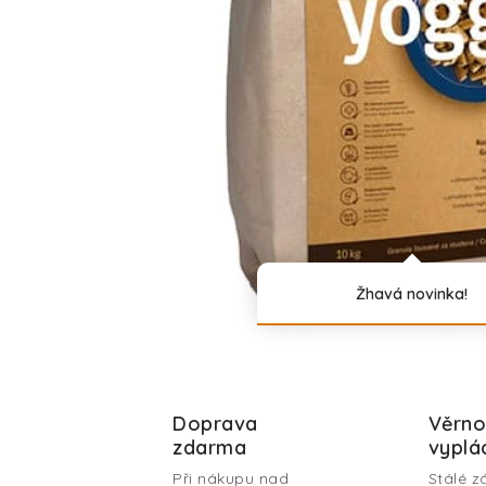
í
c
h
P
o
t
Žhavá novinka!
ř
e
b
Doprava
Věrno
á
zdarma
vyplá
Při nákupu nad
Stálé z