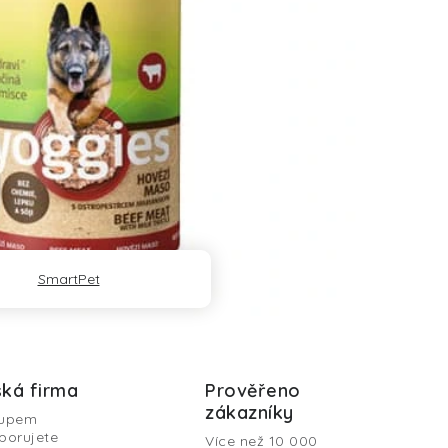
SmartPet
ká firma
Prověřeno
zákazníky
upem
porujete
Více než 10 000