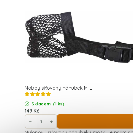
Nobby síťovaný náhubek M-L
Skladem
(1 ks)
149 Kč
Nylonový síťovaný náhubek umožňuje psům snad