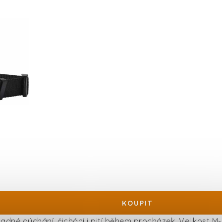
né dýchání, čichání i pití během procházek. Velikost M-