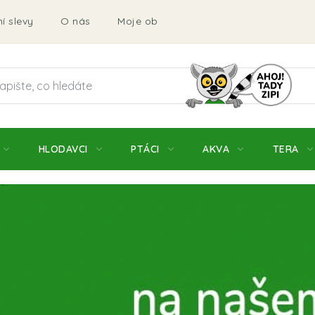
í slevy
O nás
Moje objednávka
Obchodní podmí
HLODAVCI
PTÁCI
AKVA
TERA