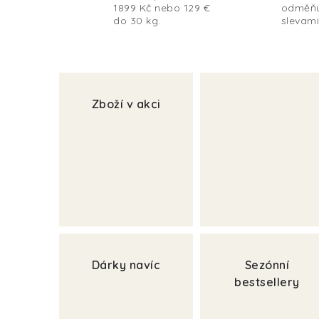
c
1899 Kč nebo 129 €
odměň
do 30 kg.
slevami
h
.
.
Zboží v akci
.
Dárky navíc
Sezónní
bestsellery