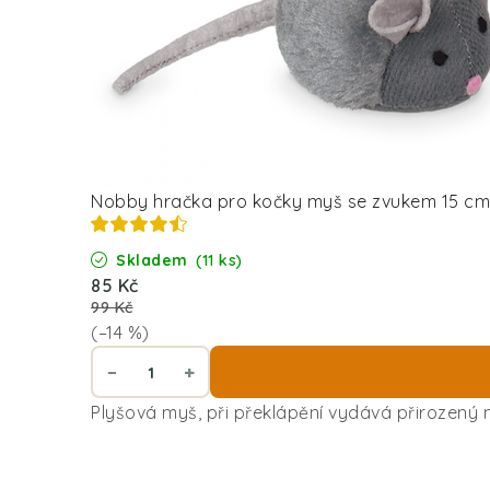
Nobby hračka pro kočky myš se zvukem 15 cm
Skladem
(11 ks)
85 Kč
99 Kč
(–14 %)
Plyšová myš, při překlápění vydává přirozený 