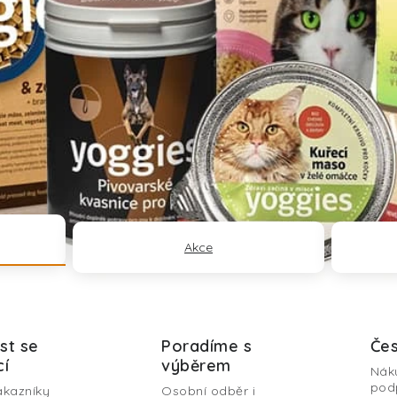
Akce
st se
Poradíme s
Čes
cí
výběrem
Nák
pod
ákazníky
Osobní odběr i