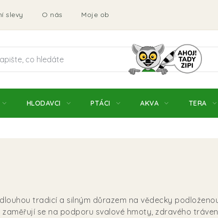
í slevy
O nás
Moje objednávka
Obchodní podmí
HLODAVCI
PTÁCI
AKVA
TERA
dlouhou tradicí a silným důrazem na vědecky podloženou
a zaměřují se na podporu svalové hmoty, zdravého trávení, 