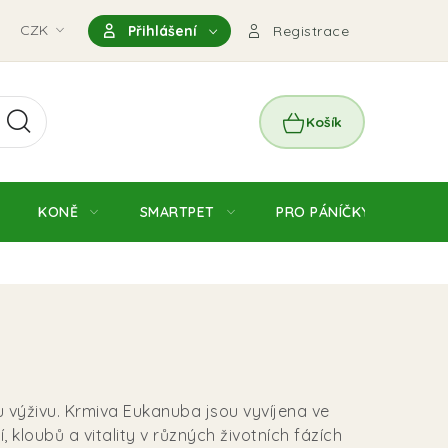
nky
CZK
Magazín
Výdejní místo Pohořelice
FAQ - Čas
Přihlášení
Registrace
NÁKUPNÍ
KOŠÍK
KONĚ
SMARTPET
PRO PÁNÍČKY
JE
 výživu. Krmiva Eukanuba jsou vyvíjena ve
kloubů a vitality v různých životních fázích