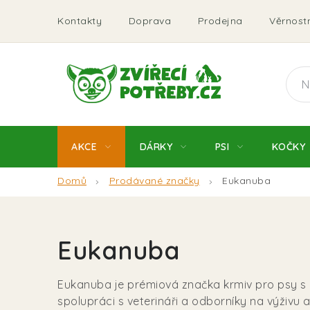
Přejít
Kontakty
Doprava
Prodejna
Věrnostn
na
obsah
AKCE
DÁRKY
PSI
KOČKY
Domů
Prodávané značky
Eukanuba
Eukanuba
Eukanuba je prémiová značka krmiv pro psy s 
spolupráci s veterináři a odborníky na výživu 