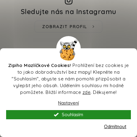
Sledujte nás na Instagramu
ZOBRAZIT PROFIL
Zipiho Mazlíčkové Cookies!
Prohlížení bez cookies je
to jako dobrodružství bez mapy! Klepněte na
"Souhlasím", abyste se nám pomohli přizpůsobit a
vylepšit jeho obsah. Udělením souhlasu mi hodně
pomůžete. Bližší informace
zde
. Děkujeme!
Aktuální novinky a akce na váš e-mail
Nastavení
Souhlasím
E-mail
PŘIHLÁSIT SE
Odmítnout
Vložením e-mailu souhlasíte s
podmínkami ochrany