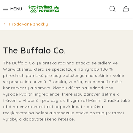
Přejít
Hleda
na
obsah
Prodávané značky
AKCE
DÁRKY
The Buffalo Co.
PSI
The Buffalo Co. je britská rodinná značka se sídlem ve
Warwickshiru, která se specializuje na výrobu 100 %
KOČKY
přírodních pamlsků pro psy, založených na sušině z volně
se pasoucích buvolů. Produkty značky neobsahují umělé
HLODAVCI
konzervanty a barviva. kladou důraz na jednoduché,
vysoce kvalitní ingredience, které jsou zároveň šetrné k
trávení a vhodné i pro psy s citlivým zažíváním. Značka také
PTÁCI
dbá na environmentální odpovědnost - používá
recyklovatelná balení a prosazuje etické postupy v rámci
AKVA
výroby a dodavatelského řetězce.