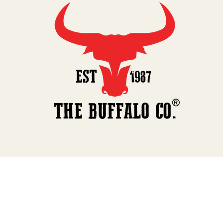
TERA
KONĚ
SMARTPET
PRO PÁNÍČKY
JEZÍRKA
ZNÁTE Z TV
SEZÓNNÍ BESTSELLERY
NOVINKY
OBLÍBENÉ ZNAČKY