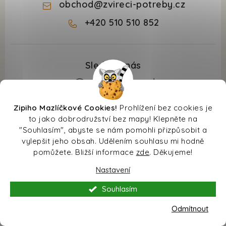
obchod
@
zvireci-potreby.cz
+420 510 510 852
Zipiho Mazlíčkové Cookies!
Prohlížení bez cookies je
Z
to jako dobrodružství bez mapy! Klepněte na
á
"Souhlasím", abyste se nám pomohli přizpůsobit a
Informace pro vás
p
vylepšit jeho obsah. Udělením souhlasu mi hodně
pomůžete. Bližší informace
zde
. Děkujeme!
a
Kontakty
O nákupu
t
Nastavení
Doprava
í
Odložené platby PlatímPak
Blog
Souhlasím
Prodejna
Jak zadat slevový kód?
Jak krmit psa při průjmu a dostat ho do kondice?
Odmítnout
Facebook
Věrnostní slevy