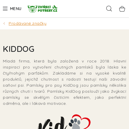
Přejít
Hleda
na
obsah
Prodávané značky
AKCE
DÁRKY
KIDDOG
PSI
Mladá firma, která byla založená v roce 2018. Hlavní
inspirací pro vytvoření chutných pamlsků byla láska ke
KOČKY
čtyřnohým parťákům. Zakládáme si na vysoké kvalitě
produktů, jejichž chutnost s radostí testují naši závodní
HLODAVCI
saňoví psi. Pamlsky pro psy KidDog jsou pamlsky několika
různých chutí i tvarů. Pamlsky KidDog poslouží jako žvýkací
pamlsky se skvělým čistícím efektem, jako perfektní
PTÁCI
odměna, ale i lákavá motivace.
AKVA