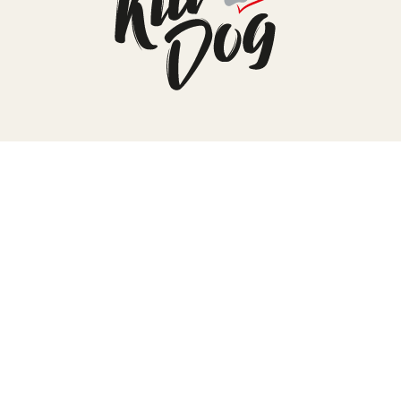
TERA
KONĚ
SMARTPET
PRO PÁNÍČKY
JEZÍRKA
ZNÁTE Z TV
SEZÓNNÍ BESTSELLERY
NOVINKY
OBLÍBENÉ ZNAČKY