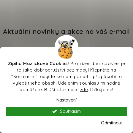
Aktuální novinky a akce na váš e-mail
E-mail
PŘIHLÁSIT SE
Zipiho Mazlíčkové Cookies!
Prohlížení bez cookies je
to jako dobrodružství bez mapy! Klepněte na
Vložením e-mailu souhlasíte s
podmínkami ochrany
"Souhlasím", abyste se nám pomohli přizpůsobit a
osobních údajů
vylepšit jeho obsah. Udělením souhlasu mi hodně
pomůžete. Bližší informace
zde
. Děkujeme!
Nastavení
Souhlasím
Pomůžeme vám s výběrem
Odmítnout
Potřebujete s něčím poradit? Jsme tu pro vás!