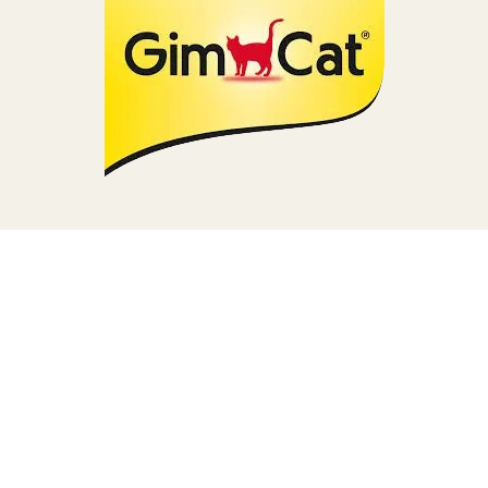
TERA
KONĚ
SMARTPET
PRO PÁNÍČKY
JEZÍRKA
ZNÁTE Z TV
SEZÓNNÍ BESTSELLERY
NOVINKY
OBLÍBENÉ ZNAČKY