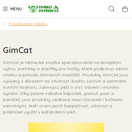
Přejít
Hleda
na
obsah
Prodávané značky
AKCE
DÁRKY
GimCat
PSI
GimCat je německá značka specializovaná na kompletní
výživu, pamlsky a doplňky pro kočky, které podporují zdraví,
KOČKY
vitalitu a pohodu domácích mazlíčků. Produkty GimCat jsou
vyvíjeny s důrazem na chutnost, kvalitu surovin a optimální
HLODAVCI
nutriční hodnotu, zahrnující péči o srst, trávení i imunitní
systém. Díky pestré nabídce kapsiček, granulí, past a
pamlsků jsou produkty oblíbené mezi chovateli i kočkami
PTÁCI
samotnými, kteří ocení jejich bezpečnost, účinnost a
praktické využití v každodenní péči.
AKVA