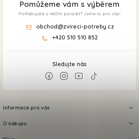
Pomůžeme vám s výběrem
Potřebujete s něčím poradit? Jsme tu pro vás!
obchod
@
zvireci-potreby.cz
+420 510 510 852
Z
á
Informace pro vás
p
a
Kontakty
O nákupu
t
Doprava
í
Odložené platby PlatímPak