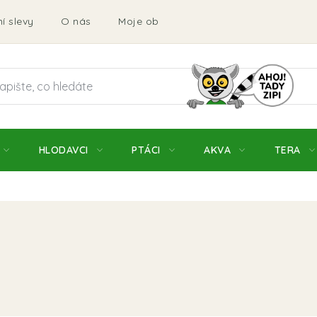
í slevy
O nás
Moje objednávka
Obchodní podmí
HLODAVCI
PTÁCI
AKVA
TERA