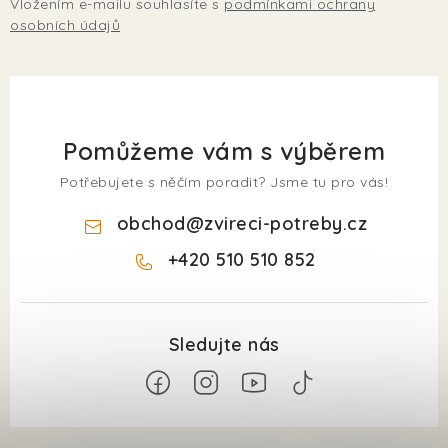
Vložením e-mailu souhlasíte s
podmínkami ochrany
osobních údajů
Pomůžeme vám s výběrem
Potřebujete s něčím poradit? Jsme tu pro vás!
obchod
@
zvireci-potreby.cz
+420 510 510 852
Z