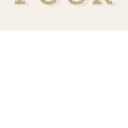
TERA
KONĚ
SMARTPET
PRO PÁNÍČKY
JEZÍRKA
ZNÁTE Z TV
SEZÓNNÍ BESTSELLERY
NOVINKY
OBLÍBENÉ ZNAČKY