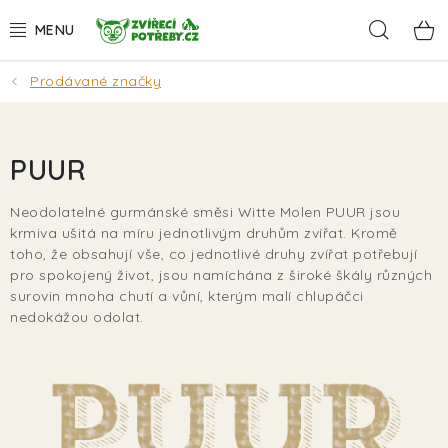
Přejít
Hleda
na
obsah
Prodávané značky
AKCE
DÁRKY
PUUR
PSI
Neodolatelné gurmánské směsi Witte Molen PUUR jsou
krmiva ušitá na míru jednotlivým druhům zvířat. Kromě
KOČKY
toho, že obsahují vše, co jednotlivé druhy zvířat potřebují
pro spokojený život, jsou namíchána z široké škály různých
HLODAVCI
surovin mnoha chutí a vůní, kterým malí chlupáčci
nedokážou odolat.
PTÁCI
AKVA