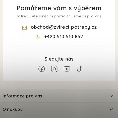
Pomůžeme vám s výběrem
Potřebujete s něčím poradit? Jsme tu pro vás!
obchod
@
zvireci-potreby.cz
+420 510 510 852
Z
á
Informace pro vás
p
a
Kontakty
O nákupu
t
Doprava