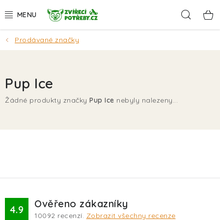
Přejít
Hleda
na
obsah
Prodávané značky
AKCE
DÁRKY
Pup Ice
PSI
Žádné produkty značky
Pup Ice
nebyly nalezeny...
KOČKY
HLODAVCI
PTÁCI
AKVA
Ověřeno zákazníky
4.9
10092
recenzí.
Zobrazit všechny recenze