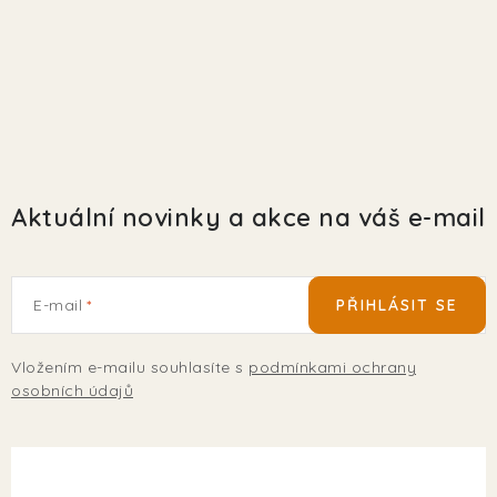
EKO FRIENDLY
POJIŠTĚNÍ MAZLÍČKŮ
ZNAČKY
Kontakty
Doprava
Prodejna
Věrnostní slevy
Aktuální novinky a akce na váš e-mail
O nás
Moje objednávka
Obchodní podmínky
Magazín
Výdejní místo Pohořelice
E-mail
PŘIHLÁSIT SE
FAQ - Často kladené dotazy
Volná místa
Plemena psů
Plemena koček
Vložením e-mailu souhlasíte s
podmínkami ochrany
osobních údajů