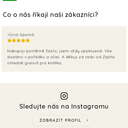
TERA
KONĚ
SMARTPET
Alena Spurná
PRO PÁNÍČKY
Nakupuji poměrně často, jsem vždy spokojená. Vše
dodáno v pořádku a včas. A děkuji za radu od Zipiho
JEZÍRKA
ohledně granulí pro králíka.
ZNÁTE Z TV
SEZÓNNÍ BESTSELLERY
NOVINKY
Sledujte nás na Instagramu
OBLÍBENÉ ZNAČKY
ZOBRAZIT PROFIL