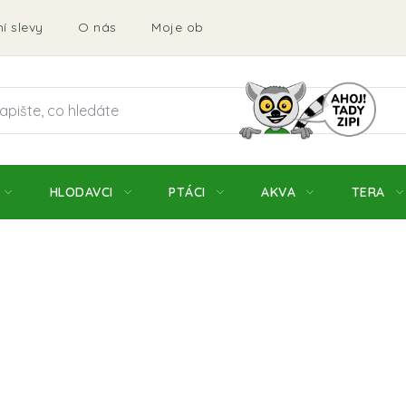
í slevy
O nás
Moje objednávka
Obchodní podmí
HLODAVCI
PTÁCI
AKVA
TERA