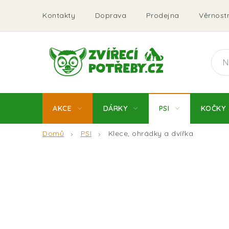
Přejít
Kontakty
Doprava
Prodejna
Věrnostn
na
obsah
AKCE
DÁRKY
PSI
KOČKY
Domů
PSI
Klece, ohrádky a dvířka