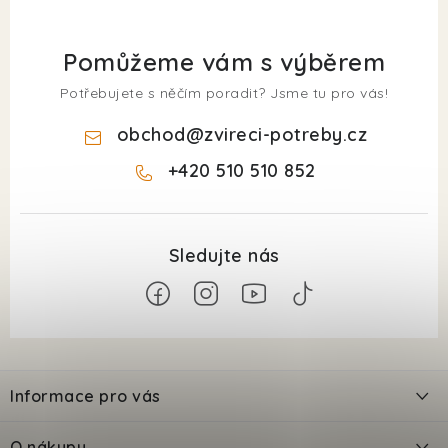
Pomůžeme vám s výběrem
Potřebujete s něčím poradit? Jsme tu pro vás!
obchod
@
zvireci-potreby.cz
+420 510 510 852
Z
á
Informace pro vás
p
a
Kontakty
O nákupu