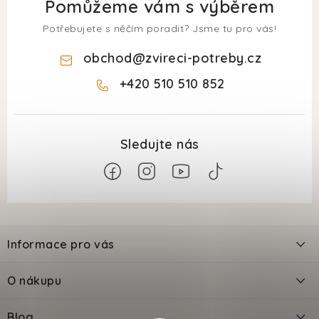
Pomůžeme vám s výběrem
Potřebujete s něčím poradit? Jsme tu pro vás!
obchod
@
zvireci-potreby.cz
+420 510 510 852
Z
á
Informace pro vás
p
a
Kontakty
O nákupu
t
Doprava
í
Odložené platby PlatímPak
Blog