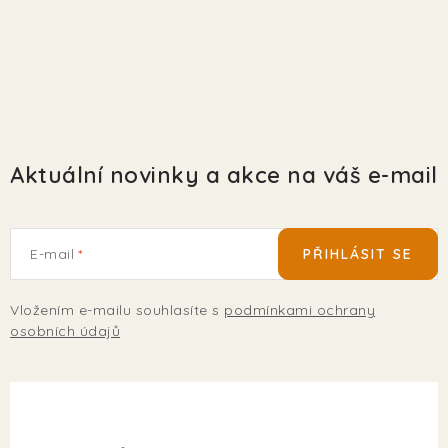
EKO FRIENDLY
POJIŠTĚNÍ MAZLÍČKŮ
ZNAČKY
Aktuální novinky a akce na váš e-mail
Kontakty
Doprava
Prodejna
Věrnostní slevy
O nás
Moje objednávka
Obchodní podmínky
Magazín
Výdejní místo Pohořelice
E-mail
PŘIHLÁSIT SE
FAQ - Často kladené dotazy
Volná místa
Plemena psů
Plemena koček
Vložením e-mailu souhlasíte s
podmínkami ochrany
osobních údajů