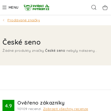
Přejít
Hleda
na
obsah
Prodávané značky
AKCE
DÁRKY
České seno
PSI
Žádné produkty značky
České seno
nebyly nalezeny...
KOČKY
HLODAVCI
PTÁCI
AKVA
Ověřeno zákazníky
4.9
10109
recenzí.
Zobrazit všechny recenze