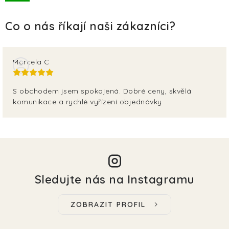
TERA
KONĚ
SMARTPET
Marcela C
PRO PÁNÍČKY
S obchodem jsem spokojená. Dobré ceny, skvělá
komunikace a rychlé vyřízení objednávky
JEZÍRKA
ZNÁTE Z TV
SEZÓNNÍ BESTSELLERY
Sledujte nás na Instagramu
NOVINKY
ZOBRAZIT PROFIL
OBLÍBENÉ ZNAČKY