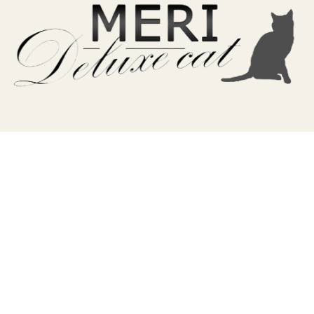
TERA
KONĚ
SMARTPET
PRO PÁNÍČKY
JEZÍRKA
ZNÁTE Z TV
SEZÓNNÍ BESTSELLERY
NOVINKY
OBLÍBENÉ ZNAČKY