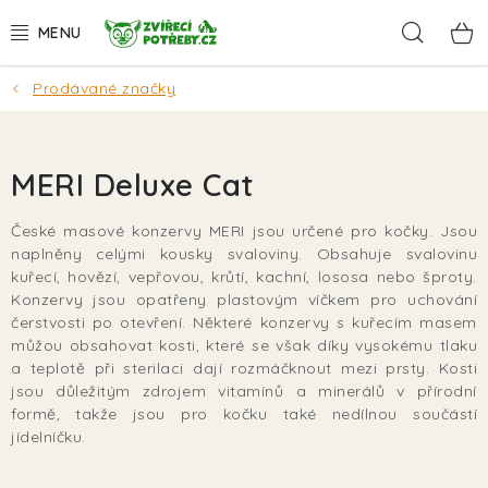
Přejít
Hleda
na
obsah
Prodávané značky
AKCE
DÁRKY
MERI Deluxe Cat
PSI
České masové konzervy MERI jsou určené pro kočky. Jsou
naplněny celými kousky svaloviny. Obsahuje svalovinu
KOČKY
kuřecí, hovězí, vepřovou, krůtí, kachní, lososa nebo šproty.
Konzervy jsou opatřeny plastovým víčkem pro uchování
HLODAVCI
čerstvosti po otevření. Některé konzervy s kuřecím masem
můžou obsahovat kosti, které se však díky vysokému tlaku
a teplotě při sterilaci dají rozmáčknout mezi prsty. Kosti
PTÁCI
jsou důležitým zdrojem vitamínů a minerálů v přírodní
formě, takže jsou pro kočku také nedílnou součástí
AKVA
jídelníčku.