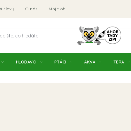
í slevy
O nás
Moje objednávka
Obchodní podmí
HLODAVCI
PTÁCI
AKVA
TERA