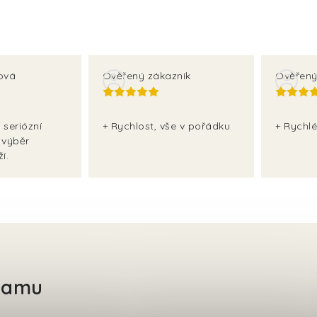
ová
Ověřený zákazník
Ověřený
 seriózní
+ Rychlost, vše v pořádku
+ Rychlé
 výběr
í.
gramu