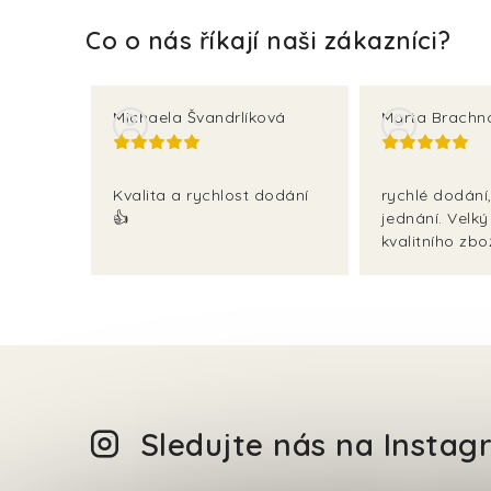
Michaela Švandrlíková
Marta Brachn
Kvalita a rychlost dodání
rychlé dodání,
👍
jednání. Velký
kvalitního zbož
Sledujte nás na Insta