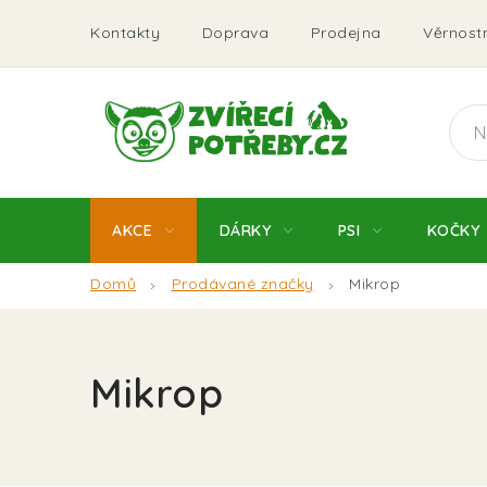
Přejít
Kontakty
Doprava
Prodejna
Věrnostn
na
obsah
AKCE
DÁRKY
PSI
KOČKY
Domů
Prodávané značky
Mikrop
Mikrop