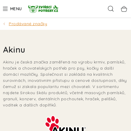
Přejít
Hleda
na
obsah
Prodávané značky
AKCE
DÁRKY
Akinu
PSI
Akinu je česká značka zaměřená na výrobu krmiv, pamlsků,
hraček a chovatelských potřeb pro psy, kočky a další
KOČKY
domácí mazlíčky. Společnost si zakládá na kvalitních
surovinách, inovativním přístupu a cenové dostupnosti, díky
HLODAVCI
čemuž si získala popularitu mezi chovateli. V sortimentu
najdete širokou škálu produktů, včetně masových pamlsků,
granulí, konzerv, dentálních pochoutek, hraček, pelíšků,
PTÁCI
vodítek a dalších doplňků.
AKVA