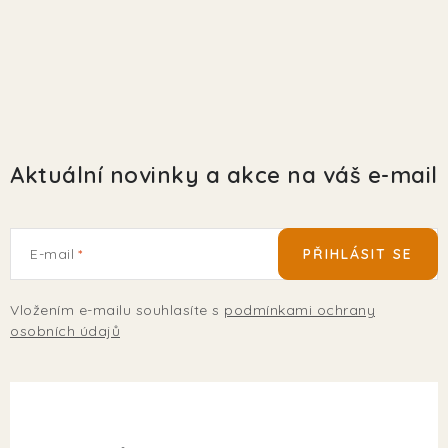
EKO FRIENDLY
POJIŠTĚNÍ MAZLÍČKŮ
ZNAČKY
Aktuální novinky a akce na váš e-mail
Kontakty
Doprava
Prodejna
Věrnostní slevy
O nás
Moje objednávka
Obchodní podmínky
Magazín
Výdejní místo Pohořelice
E-mail
PŘIHLÁSIT SE
FAQ - Často kladené dotazy
Volná místa
Plemena psů
Plemena koček
Vložením e-mailu souhlasíte s
podmínkami ochrany
osobních údajů