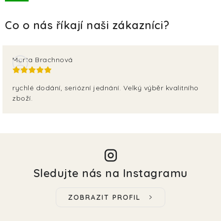
TERA
KONĚ
SMARTPET
Marta Brachnová
PRO PÁNÍČKY
rychlé dodání, seriózní jednání. Velký výběr kvalitního
zboží.
JEZÍRKA
ZNÁTE Z TV
SEZÓNNÍ BESTSELLERY
Sledujte nás na Instagramu
NOVINKY
ZOBRAZIT PROFIL
OBLÍBENÉ ZNAČKY