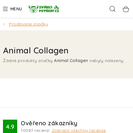
Přejít
Hleda
na
obsah
Prodávané značky
AKCE
DÁRKY
Animal Collagen
PSI
Žádné produkty značky
Animal Collagen
nebyly nalezeny...
KOČKY
HLODAVCI
PTÁCI
AKVA
Ověřeno zákazníky
4.9
10087
recenzí.
Zobrazit všechny recenze