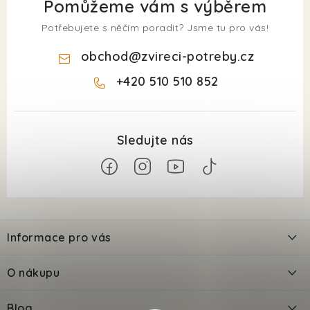
Pomůžeme vám s výběrem
Potřebujete s něčím poradit? Jsme tu pro vás!
obchod
@
zvireci-potreby.cz
+420 510 510 852
Z
á
Informace pro vás
p
a
Kontakty
O nákupu
t
Doprava
í
Odložené platby PlatímPak
Blog